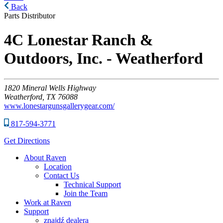
Back
Parts Distributor
4C Lonestar Ranch &
Outdoors, Inc. - Weatherford
1820
Mineral Wells Highway
Weatherford,
TX
76088
www.lonestargunsgallerygear.com/
817-594-3771
Get Directions
About Raven
Location
Contact Us
Technical Support
Join the Team
Work at Raven
Support
znajdź dealera