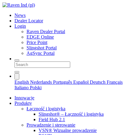
News
Dealer Locator
Login
Raven Dealer Portal
EDGE Online
Price Point
Slingshot Portal
AgSync Portal
English
Nederlands
Português
Español
Deutsch
Français
Italiano
Polski
Innowacje
Produkty
Łączność i logistyka
Slingshot® – Łączność i logistyka
Field Hub 2.1
Prowadzenie i sterowanie
VSN® Wizualne prowadzenie