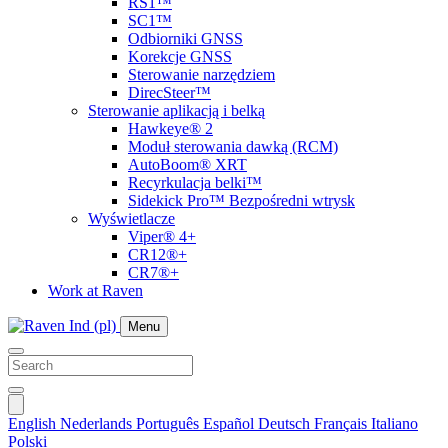
RS1™
SC1™
Odbiorniki GNSS
Korekcje GNSS
Sterowanie narzędziem
DirecSteer™
Sterowanie aplikacją i belką
Hawkeye® 2
Moduł sterowania dawką (RCM)
AutoBoom® XRT
Recyrkulacja belki™
Sidekick Pro™ Bezpośredni wtrysk
Wyświetlacze
Viper® 4+
CR12®+
CR7®+
Work at Raven
Menu
English
Nederlands
Português
Español
Deutsch
Français
Italiano
Polski