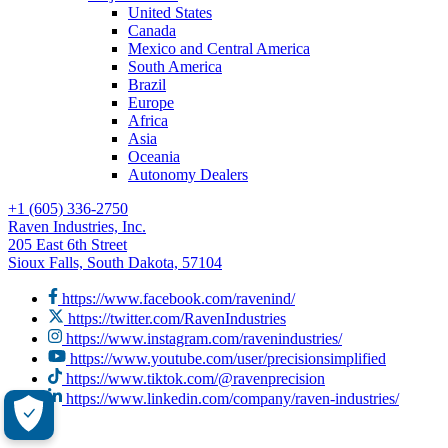
United States
Canada
Mexico and Central America
South America
Brazil
Europe
Africa
Asia
Oceania
Autonomy Dealers
+1 (605) 336-2750
Raven Industries, Inc.
205 East 6th Street
Sioux Falls, South Dakota, 57104
https://www.facebook.com/ravenind/
https://twitter.com/RavenIndustries
https://www.instagram.com/ravenindustries/
https://www.youtube.com/user/precisionsimplified
https://www.tiktok.com/@ravenprecision
https://www.linkedin.com/company/raven-industries/