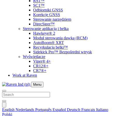
RS1™
SC1™
Odbiorniki GNSS
Korekcje GNSS
Sterowanie narzędziem
DirecSteer™
Sterowanie aplikacją i belką
Hawkeye® 2
Moduł sterowania dawką (RCM)
AutoBoom® XRT
Recyrkulacja belki™
Sidekick Pro™ Bezpośredni wtrysk
Wyświetlacze
Viper® 4+
CR12®+
CR7®+
Work at Raven
Menu
English
Nederlands
Português
Español
Deutsch
Français
Italiano
Polski