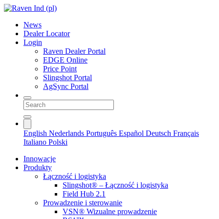
News
Dealer Locator
Login
Raven Dealer Portal
EDGE Online
Price Point
Slingshot Portal
AgSync Portal
English
Nederlands
Português
Español
Deutsch
Français
Italiano
Polski
Innowacje
Produkty
Łączność i logistyka
Slingshot® – Łączność i logistyka
Field Hub 2.1
Prowadzenie i sterowanie
VSN® Wizualne prowadzenie