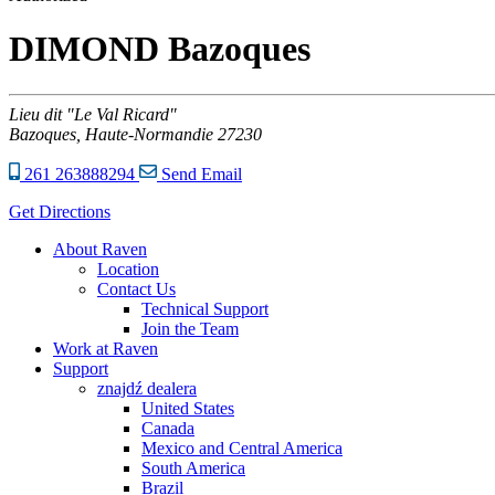
DIMOND Bazoques
Lieu dit "Le Val Ricard"
Bazoques,
Haute-Normandie
27230
261 263888294
Send Email
Get Directions
About Raven
Location
Contact Us
Technical Support
Join the Team
Work at Raven
Support
znajdź dealera
United States
Canada
Mexico and Central America
South America
Brazil