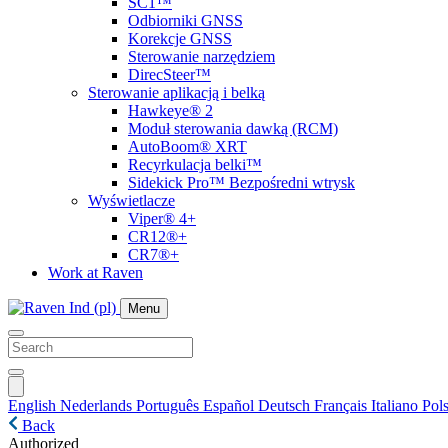
SC1™
Odbiorniki GNSS
Korekcje GNSS
Sterowanie narzędziem
DirecSteer™
Sterowanie aplikacją i belką
Hawkeye® 2
Moduł sterowania dawką (RCM)
AutoBoom® XRT
Recyrkulacja belki™
Sidekick Pro™ Bezpośredni wtrysk
Wyświetlacze
Viper® 4+
CR12®+
CR7®+
Work at Raven
Menu
English
Nederlands
Português
Español
Deutsch
Français
Italiano
Pols
Back
Authorized