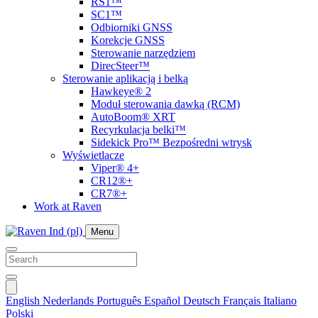
RS1™
SC1™
Odbiorniki GNSS
Korekcje GNSS
Sterowanie narzędziem
DirecSteer™
Sterowanie aplikacją i belką
Hawkeye® 2
Moduł sterowania dawką (RCM)
AutoBoom® XRT
Recyrkulacja belki™
Sidekick Pro™ Bezpośredni wtrysk
Wyświetlacze
Viper® 4+
CR12®+
CR7®+
Work at Raven
Menu
English
Nederlands
Português
Español
Deutsch
Français
Italiano
Polski