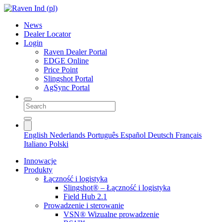
News
Dealer Locator
Login
Raven Dealer Portal
EDGE Online
Price Point
Slingshot Portal
AgSync Portal
English
Nederlands
Português
Español
Deutsch
Français
Italiano
Polski
Innowacje
Produkty
Łączność i logistyka
Slingshot® – Łączność i logistyka
Field Hub 2.1
Prowadzenie i sterowanie
VSN® Wizualne prowadzenie