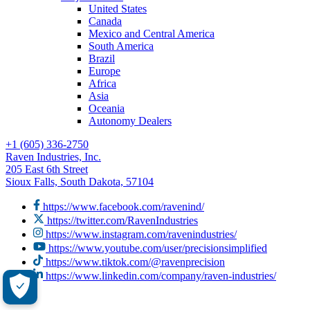
United States
Canada
Mexico and Central America
South America
Brazil
Europe
Africa
Asia
Oceania
Autonomy Dealers
+1 (605) 336-2750
Raven Industries, Inc.
205 East 6th Street
Sioux Falls, South Dakota, 57104
https://www.facebook.com/ravenind/
https://twitter.com/RavenIndustries
https://www.instagram.com/ravenindustries/
https://www.youtube.com/user/precisionsimplified
https://www.tiktok.com/@ravenprecision
https://www.linkedin.com/company/raven-industries/