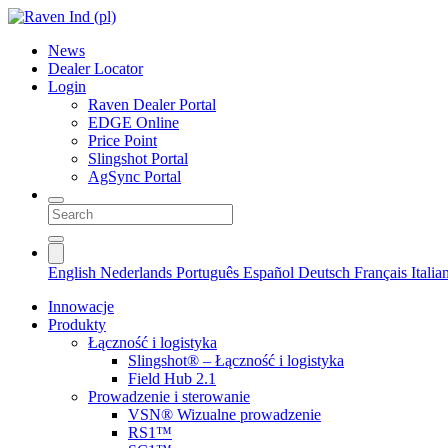
News
Dealer Locator
Login
Raven Dealer Portal
EDGE Online
Price Point
Slingshot Portal
AgSync Portal
English
Nederlands
Português
Español
Deutsch
Français
Itali
Innowacje
Produkty
Łączność i logistyka
Slingshot® – Łączność i logistyka
Field Hub 2.1
Prowadzenie i sterowanie
VSN® Wizualne prowadzenie
RS1™