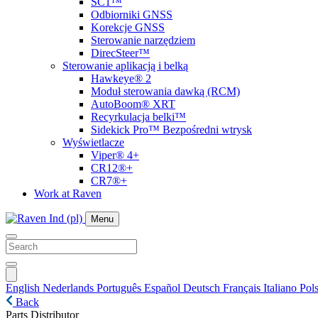
SC1™
Odbiorniki GNSS
Korekcje GNSS
Sterowanie narzędziem
DirecSteer™
Sterowanie aplikacją i belką
Hawkeye® 2
Moduł sterowania dawką (RCM)
AutoBoom® XRT
Recyrkulacja belki™
Sidekick Pro™ Bezpośredni wtrysk
Wyświetlacze
Viper® 4+
CR12®+
CR7®+
Work at Raven
Menu
English
Nederlands
Português
Español
Deutsch
Français
Italiano
Pols
Back
Parts Distributor