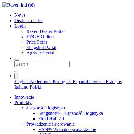
News
Dealer Locator
Login
Raven Dealer Portal
EDGE Online
Price Point
Slingshot Portal
AgSync Portal
English
Nederlands
Português
Español
Deutsch
Français
Italiano
Polski
Innowacje
Produkty
Łączność i logistyka
Slingshot® – Łączność i logistyka
Field Hub 2.1
Prowadzenie i sterowanie
VSN® Wizualne prowadzenie