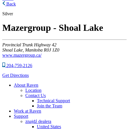
Back
Silver
Mazergroup - Shoal Lake
Provincial Trunk Highway 42
Shoal Lake,
Manitoba
R0J 1Z0
www.mazergroup.ca/
204-759-2126
Get Directions
About Raven
Location
Contact Us
Technical Support
Join the Team
Work at Raven
Support
znajdź dealera
United States