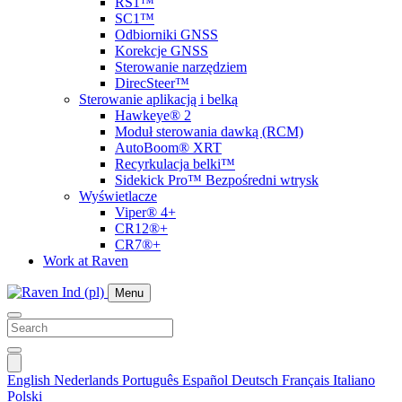
RS1™
SC1™
Odbiorniki GNSS
Korekcje GNSS
Sterowanie narzędziem
DirecSteer™
Sterowanie aplikacją i belką
Hawkeye® 2
Moduł sterowania dawką (RCM)
AutoBoom® XRT
Recyrkulacja belki™
Sidekick Pro™ Bezpośredni wtrysk
Wyświetlacze
Viper® 4+
CR12®+
CR7®+
Work at Raven
Menu
English
Nederlands
Português
Español
Deutsch
Français
Italiano
Polski