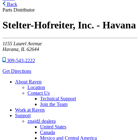
Back
Parts Distributor
Stelter-Hofreiter, Inc. - Havana
1155
Laurel Avenue
Havana,
IL
62644
309-543-2222
Get Directions
About Raven
Location
Contact Us
Technical Support
Join the Team
Work at Raven
Support
znajdź dealera
United States
Canada
Mexico and Central America