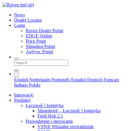
News
Dealer Locator
Login
Raven Dealer Portal
EDGE Online
Price Point
Slingshot Portal
AgSync Portal
English
Nederlands
Português
Español
Deutsch
Français
Italiano
Polski
Innowacje
Produkty
Łączność i logistyka
Slingshot® – Łączność i logistyka
Field Hub 2.1
Prowadzenie i sterowanie
VSN® Wizualne prowadzenie