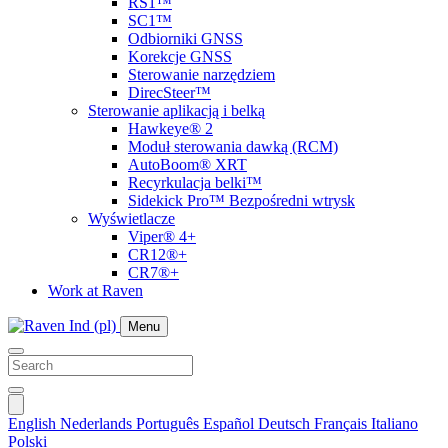
RS1™
SC1™
Odbiorniki GNSS
Korekcje GNSS
Sterowanie narzędziem
DirecSteer™
Sterowanie aplikacją i belką
Hawkeye® 2
Moduł sterowania dawką (RCM)
AutoBoom® XRT
Recyrkulacja belki™
Sidekick Pro™ Bezpośredni wtrysk
Wyświetlacze
Viper® 4+
CR12®+
CR7®+
Work at Raven
Menu
English
Nederlands
Português
Español
Deutsch
Français
Italiano
Polski