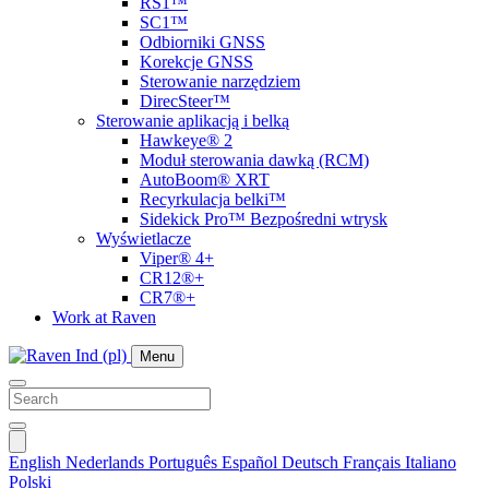
RS1™
SC1™
Odbiorniki GNSS
Korekcje GNSS
Sterowanie narzędziem
DirecSteer™
Sterowanie aplikacją i belką
Hawkeye® 2
Moduł sterowania dawką (RCM)
AutoBoom® XRT
Recyrkulacja belki™
Sidekick Pro™ Bezpośredni wtrysk
Wyświetlacze
Viper® 4+
CR12®+
CR7®+
Work at Raven
Menu
English
Nederlands
Português
Español
Deutsch
Français
Italiano
Polski