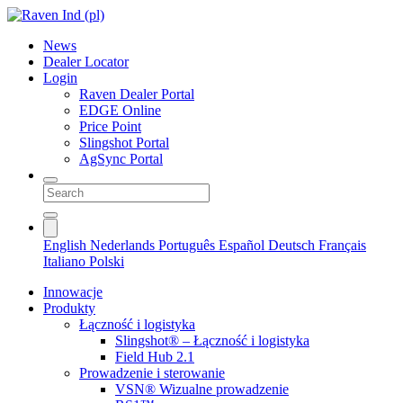
News
Dealer Locator
Login
Raven Dealer Portal
EDGE Online
Price Point
Slingshot Portal
AgSync Portal
English
Nederlands
Português
Español
Deutsch
Français
Italiano
Polski
Innowacje
Produkty
Łączność i logistyka
Slingshot® – Łączność i logistyka
Field Hub 2.1
Prowadzenie i sterowanie
VSN® Wizualne prowadzenie