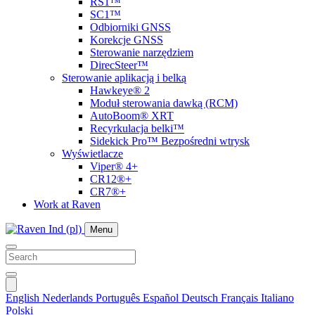
RS1™
SC1™
Odbiorniki GNSS
Korekcje GNSS
Sterowanie narzędziem
DirecSteer™
Sterowanie aplikacją i belką
Hawkeye® 2
Moduł sterowania dawką (RCM)
AutoBoom® XRT
Recyrkulacja belki™
Sidekick Pro™ Bezpośredni wtrysk
Wyświetlacze
Viper® 4+
CR12®+
CR7®+
Work at Raven
Menu
English
Nederlands
Português
Español
Deutsch
Français
Italiano
Polski