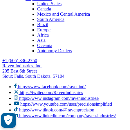
United States
Canada
Mexico and Central America
South America
Brazil
Europe
Africa
Asia
Oceania
Autonomy Dealers
+1 (605) 336-2750
Raven Industries, Inc.
205 East 6th Street
Sioux Falls, South Dakota, 57104
https://www.facebook.com/ravenind/
https://twitter.com/RavenIndustries
https://www.instagram.com/ravenindustries/
https://www.youtube.com/user/precisionsimplified
https://www.tiktok.com/@ravenprecision
https://www.linkedin.com/company/raven-industries/