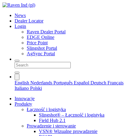
News
Dealer Locator
Login
Raven Dealer Portal
EDGE Online
Price Point
Slingshot Portal
AgSync Portal
English
Nederlands
Português
Español
Deutsch
Français
Italiano
Polski
Innowacje
Produkty
Łączność i logistyka
Slingshot® – Łączność i logistyka
Field Hub 2.1
Prowadzenie i sterowanie
VSN® Wizualne prowadzenie