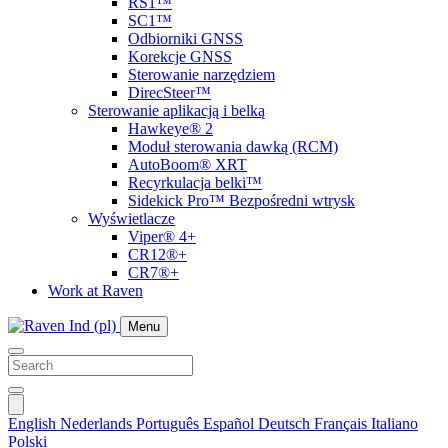
RS1™
SC1™
Odbiorniki GNSS
Korekcje GNSS
Sterowanie narzędziem
DirecSteer™
Sterowanie aplikacją i belką
Hawkeye® 2
Moduł sterowania dawką (RCM)
AutoBoom® XRT
Recyrkulacja belki™
Sidekick Pro™ Bezpośredni wtrysk
Wyświetlacze
Viper® 4+
CR12®+
CR7®+
Work at Raven
Menu
English
Nederlands
Português
Español
Deutsch
Français
Italiano
Polski