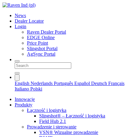
News
Dealer Locator
Login
Raven Dealer Portal
EDGE Online
Price Point
Slingshot Portal
AgSync Portal
English
Nederlands
Português
Español
Deutsch
Français
Italiano
Polski
Innowacje
Produkty
Łączność i logistyka
Slingshot® – Łączność i logistyka
Field Hub 2.1
Prowadzenie i sterowanie
VSN® Wizualne prowadzenie